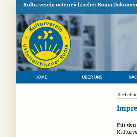
Kulturverein österreichischer Roma Dokumen
HOME
ÜBER UNS
NAC
Sie befin
Impr
Für den 
Kulturv