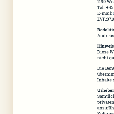
1190 Wie
Tel.: +4
E-mail:
ZVR:871
Redakti
Andreas
Hinweis
Diese We
nicht ga
Die Benü
übernimm
Inhalte 
Urheber
Sämtlic
privaten
anzufüh
Kulturv