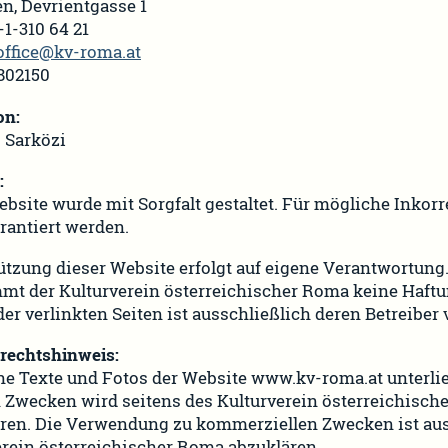
n, Devrientgasse 1
3-1-310 64 21
office@kv-roma.at
802150
on:
 Sarközi
:
bsite wurde mit Sorgfalt gestaltet. Für mögliche Inkor
rantiert werden.
tzung dieser Website erfolgt auf eigene Verantwortung. 
t der Kulturverein österreichischer Roma keine Haftung
der verlinkten Seiten ist ausschließlich deren Betreiber 
rechtshinweis:
he Texte und Fotos der Website www.kv-roma.at unterl
 Zwecken wird seitens des Kulturverein österreichische
ren. Die Verwendung zu kommerziellen Zwecken ist au
erein österreichischer Roma abzuklären.