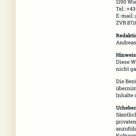
1190 Wie
Tel.: +4
E-mail:
ZVR:871
Redakti
Andreas
Hinweis
Diese We
nicht ga
Die Benü
übernimm
Inhalte 
Urheber
Sämtlic
privaten
anzufüh
Kulturv