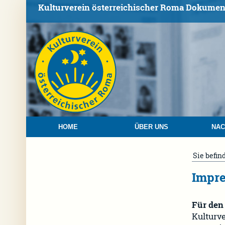
Kulturverein österreichischer Roma Dokumen
HOME
ÜBER UNS
NAC
Sie befin
Impr
Für den 
Kulturv