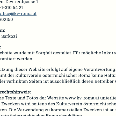
n, Devrientgasse 1
3-1-310 64 21
office@kv-roma.at
802150
on:
 Sarközi
:
bsite wurde mit Sorgfalt gestaltet. Für mögliche Inkor
rantiert werden.
tzung dieser Website erfolgt auf eigene Verantwortung. 
t der Kulturverein österreichischer Roma keine Haftung
der verlinkten Seiten ist ausschließlich deren Betreiber 
rechtshinweis:
he Texte und Fotos der Website www.kv-roma.at unterl
 Zwecken wird seitens des Kulturverein österreichische
ren. Die Verwendung zu kommerziellen Zwecken ist au
erein österreichischer Roma abzuklären.