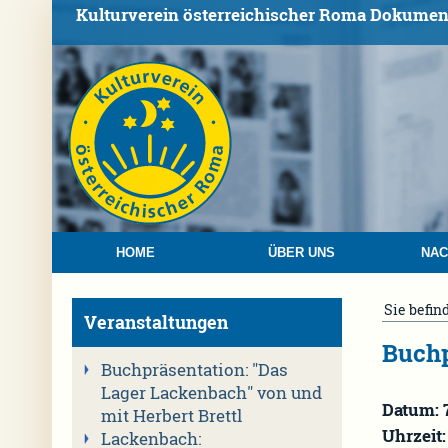
Kulturverein österreichischer Roma Dokumen
HOME
ÜBER UNS
NAC
Sie befin
Veranstaltungen
Buchp
Buchpräsentation: "Das
Lager Lackenbach" von und
Datum: 
mit Herbert Brettl
Uhrzeit:
Lackenbach: