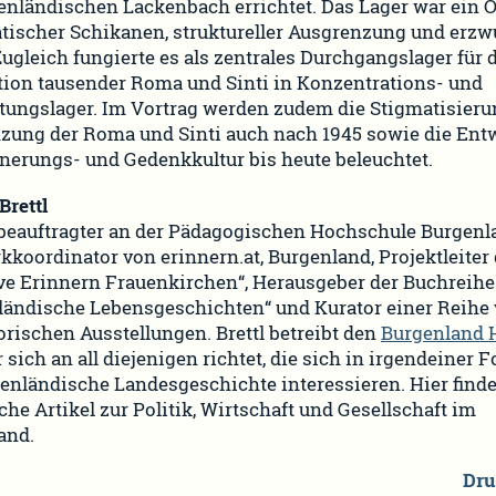
enländischen Lackenbach errichtet. Das Lager war ein O
tischer Schikanen, struktureller Ausgrenzung und erz
Zugleich fungierte es als zentrales Durchgangslager für 
tion tausender Roma und Sinti in Konzentrations- und
tungslager. Im Vortrag werden zudem die Stigmatisier
zung der Roma und Sinti auch nach 1945 sowie die Ent
nnerungs- und Gedenkkultur bis heute beleuchtet.
Brettl
rbeauftragter an der Pädagogischen Hochschule Burgenl
koordinator von erinnern.at, Burgenland, Projektleiter 
tive Erinnern Frauenkirchen“, Herausgeber der Buchreihe
ländische Lebensgeschichten“ und Kurator einer Reihe
orischen Ausstellungen. Brettl betreibt den
Burgenland 
er sich an all diejenigen richtet, die sich in irgendeiner 
genländische Landesgeschichte interessieren. Hier finde
che Artikel zur Politik, Wirtschaft und Gesellschaft im
and.
Dru