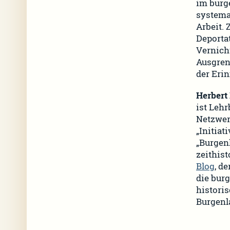
im burg
systema
Arbeit. 
Deporta
Vernich
Ausgren
der Eri
Herbert 
ist Leh
Netzwerk
„Initia
„Burgen
zeithist
Blog
, d
die bur
historis
Burgenl