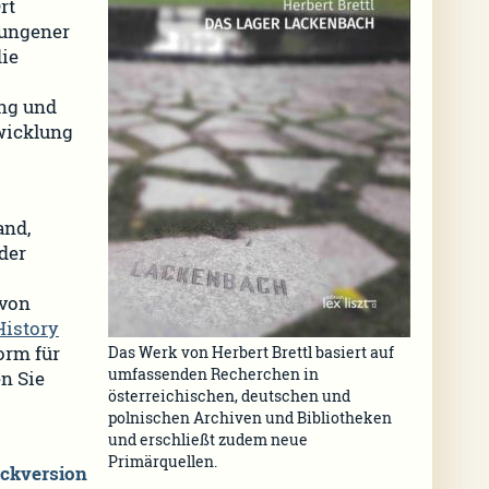
rt
wungener
die
ung und
wicklung
and,
der
 von
History
Form für
Das Werk von Herbert Brettl basiert auf
umfassenden Recherchen in
n Sie
österreichischen, deutschen und
polnischen Archiven und Bibliotheken
und erschließt zudem neue
Primärquellen.
ckversion