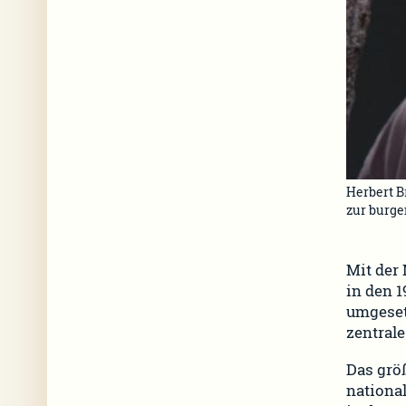
Herbert B
zur burge
Mit der
in den 
umgeset
zentrale
Das grö
nationa