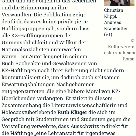
Opfer und die Folgen für das Gedenken
und die Erinnerung an ihre
Christian
Verwandten. Die Publikation zeigt
Klippl,
deutlich, dass es keine privilegierte
Andreas
Häftlingsgruppen gab, sondern dass
Kranebitter
(v.l.).
alle KZ-Häftlingsgruppen der
©
Unmenschlichkeit und Willkür der
Kulturverein
Nationalsozialisten unterworfen
österreichisch
waren. Der Autor leugnet in seinem
Roma
Buch Racheakte und Gewaltszenen von
KZ-Häftlingen nach ihrer Befreiung nicht sondern
kontextualisiert sie, um dadurch auch seltsamen
Erwartungshaltungen Nachgeborener
entgegenzutreten, die eine höhere Moral von KZ-
Überlebenden verlangten. Er zitiert in diesem
Zusammenhang die Literaturwissenschaftlerin und
Holocaustüberlebende
Ruth Klüger
die sich im
Gespräch mit Studentinnen und Studenten gegen die
Vorstellung verwehrte, dass Ausschwitz indirekt für
die Häftlinge „eine Lehranstalt für irgendetwas