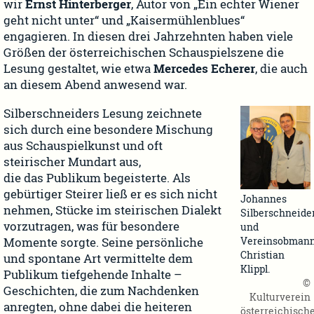
wir
Ernst Hinterberger
, Autor von „Ein echter Wiener
geht nicht unter“ und „Kaisermühlenblues“
engagieren. In diesen drei Jahrzehnten haben viele
Größen der österreichischen Schauspielszene die
Lesung gestaltet, wie etwa
Mercedes Echerer
, die auch
an diesem Abend anwesend war.
Silberschneiders Lesung zeichnete
sich durch eine besondere Mischung
aus Schauspielkunst und oft
steirischer Mundart aus,
die das Publikum begeisterte. Als
gebürtiger Steirer ließ er es sich nicht
Johannes
nehmen, Stücke im steirischen Dialekt
Silberschneide
vorzutragen, was für besondere
und
Vereinsobman
Momente sorgte. Seine persönliche
Christian
und spontane Art vermittelte dem
Klippl.
Publikum tiefgehende Inhalte –
©
Geschichten, die zum Nachdenken
Kulturverein
anregten, ohne dabei die heiteren
österreichisch